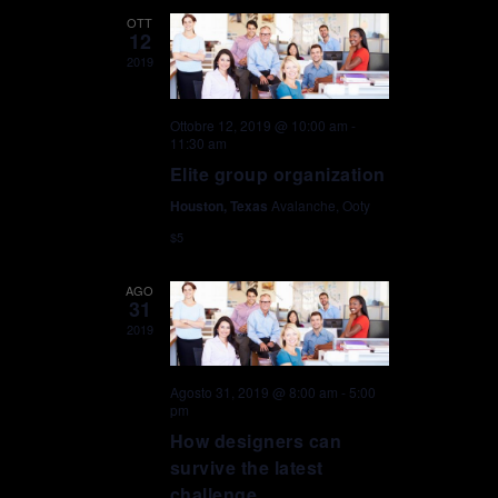
OTT
12
2019
Ottobre 12, 2019 @ 10:00 am
-
11:30 am
Elite group organization
Houston, Texas
Avalanche, Ooty
$5
AGO
31
2019
Agosto 31, 2019 @ 8:00 am
-
5:00
pm
How designers can
survive the latest
challenge